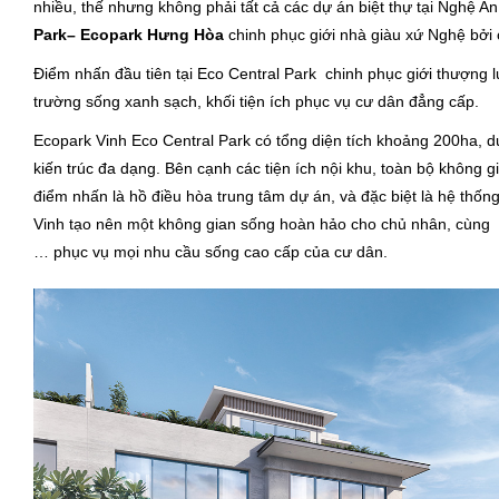
nhiều, thế nhưng không phải tất cả các dự án biệt thự tại Nghệ A
Park– Ecopark Hưng Hòa
chinh phục giới nhà giàu xứ Nghệ bởi 
Điểm nhấn đầu tiên tại Eco Central Park chinh phục giới thượng l
trường sống xanh sạch, khối tiện ích phục vụ cư dân đẳng cấp.
Ecopark Vinh Eco Central Park
có tổng diện tích khoảng 200ha, d
kiến trúc đa dạng. Bên cạnh các tiện ích nội khu, toàn bộ không 
điểm nhấn là hồ điều hòa trung tâm dự án, và đặc biệt là hệ thố
Vinh tạo nên một không gian sống hoàn hảo cho chủ nhân, cùng v
… phục vụ mọi nhu cầu sống cao cấp của cư dân.