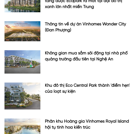
tầng được Ecopark ra mắt tại đại đô thị
xanh lớn nhất miền Trung
Thông tin về dự án Vinhomes Wonder City
(Đan Phượng)
Không gian mua sắm sôi động tại nhà phố
quảng trường đầu tiên tại Nghệ An
Khu đô thị Eco Central Park thành 'điểm hẹn'
của loạt sự kiện
Phân khu Hoàng gia Vinhomes Royal Island
hội tụ tinh hoa kiến trúc