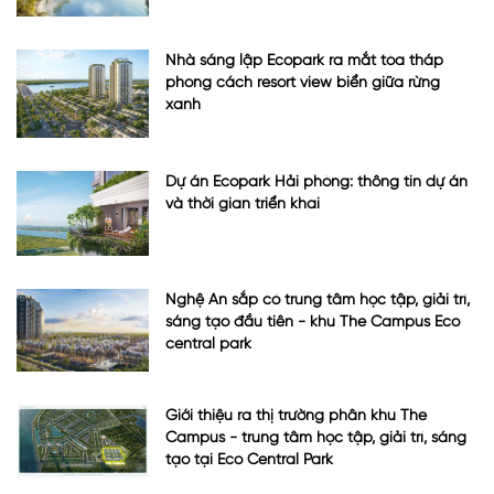
Nhà sáng lập Ecopark ra mắt tòa tháp
phong cách resort view biển giữa rừng
xanh
Dự án Ecopark Hải phòng: thông tin dự án
và thời gian triển khai
Nghệ An sắp có trung tâm học tập, giải trí,
sáng tạo đầu tiên - khu The Campus Eco
central park
Giới thiệu ra thị trường phân khu The
Campus - trung tâm học tập, giải trí, sáng
tạo tại Eco Central Park