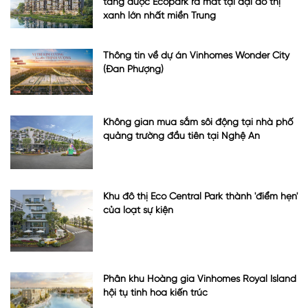
tầng được Ecopark ra mắt tại đại đô thị
xanh lớn nhất miền Trung
Thông tin về dự án Vinhomes Wonder City
(Đan Phượng)
Không gian mua sắm sôi động tại nhà phố
quảng trường đầu tiên tại Nghệ An
Khu đô thị Eco Central Park thành 'điểm hẹn'
của loạt sự kiện
Phân khu Hoàng gia Vinhomes Royal Island
hội tụ tinh hoa kiến trúc