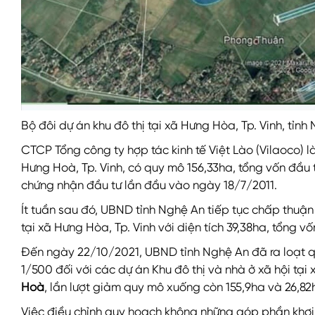
Bộ đôi dự án khu đô thị tại xã Hưng Hòa, Tp. Vinh, tỉnh
CTCP Tổng công ty hợp tác kinh tế Việt Lào (Vilaoco) là
Hưng Hoà, Tp. Vinh, có quy mô 156,33ha, tổng vốn đầu 
chứng nhận đầu tư lần đầu vào ngày 18/7/2011.
Ít tuần sau đó, UBND tỉnh Nghệ An tiếp tục chấp thuậ
tại xã Hưng Hòa
, Tp. Vinh với diện tích 39,38ha, tổng 
Đến ngày 22/10/2021, UBND tỉnh Nghệ An đã ra loạt quy
1/500 đối với các dự án Khu đô thị và nhà ở xã hội tạ
Hoà
, lần lượt giảm quy mô xuống còn 155,9ha và 26,82
Việc điều chỉnh quy hoạch không những góp phần khơi