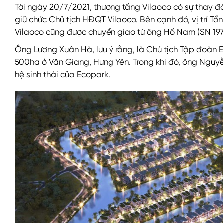
Tới ngày 20/7/2021, thượng tầng Vilaoco có sự thay đổ
giữ chức Chủ tịch HĐQT Vilaoco. Bên cạnh đó, vị trí T
Vilaoco cũng được chuyển giao từ ông Hồ Nam (SN 19
Ông Lương Xuân Hà, lưu ý rằng, là Chủ tịch
Tập đoàn 
500ha ở Văn Giang, Hưng Yên. Trong khi đó, ông Nguyễ
hệ sinh thái của Ecopark.