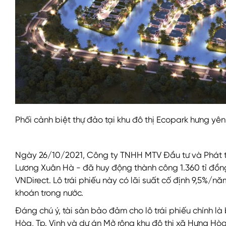
Phối cảnh biệt thự đảo tại khu đô thị Ecopark hưng yên
Ngày 26/10/2021, Công ty TNHH MTV Đầu tư và Phát t
Lương Xuân Hà - đã huy động thành công 1.360 tỉ đồn
VNDirect. Lô trái phiếu này có lãi suất cố định 9,5%/
khoán trong nước.
Đáng chú ý, tài sản bảo đảm cho lô trái phiếu chính là
Hòa, Tp. Vinh và dự án Mở rộng khu đô thị xã Hưng Hòa