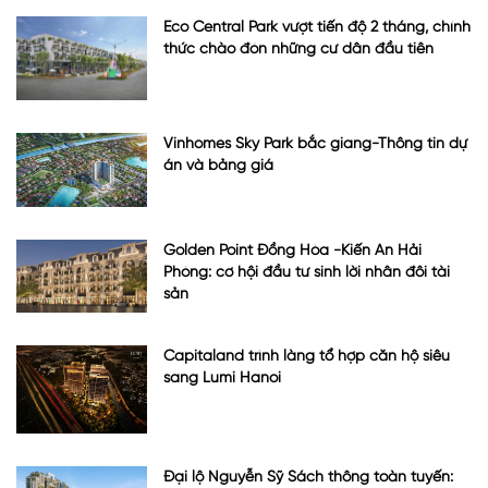
Eco Central Park vượt tiến độ 2 tháng, chính
thức chào đón những cư dân đầu tiên
Vinhomes Sky Park bắc giang-Thông tin dự
án và bảng giá
Golden Point Đồng Hòa -Kiến An Hải
Phòng: cơ hội đầu tư sinh lời nhân đôi tài
sản
Capitaland trình làng tổ hợp căn hộ siêu
sang Lumi Hanoi
Đại lộ Nguyễn Sỹ Sách thông toàn tuyến: