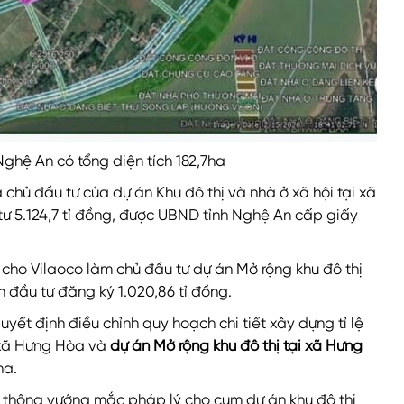
 Nghệ An có tổng diện tích 182,7ha
 chủ đầu tư của dự án Khu đô thị và nhà ở xã hội tại xã
tư 5.124,7 tỉ đồng, được UBND tỉnh Nghệ An cấp giấy
n cho Vilaoco làm chủ đầu tư dự án Mở rộng
khu đô thị
vốn đầu tư đăng ký 1.020,86 tỉ đồng.
ết định điều chỉnh quy hoạch chi tiết xây dựng tỉ lệ
i xã Hưng Hòa và
dự án Mở rộng khu đô thị tại xã Hưng
ha.
 thông vướng mắc pháp lý cho cụm dự án khu đô thị