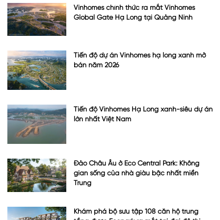
Vinhomes chính thức ra mắt Vinhomes
Global Gate Hạ Long tại Quảng Ninh
Tiến độ dự án Vinhomes hạ long xanh mở
bán năm 2026
Tiến độ Vinhomes Hạ Long xanh-siêu dự án
lớn nhất Việt Nam
Đảo Châu Âu ở Eco Central Park: Không
gian sống của nhà giàu bậc nhất miền
Trung
Khám phá bộ sưu tập 108 căn hộ trung