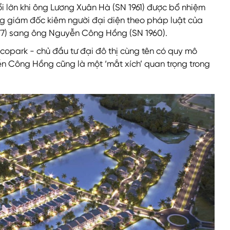
i lớn khi ông
Lương Xuân Hà
(SN 1961) được bổ nhiệm
ổng giám đốc kiêm người đại diện theo pháp luật của
77) sang ông Nguyễn Công Hồng (SN 1960).
Ecopark
- chủ đầu tư đại đô thị cùng tên có quy mô
n Công Hồng cũng là một ‘mắt xích’ quan trọng trong