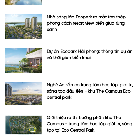
Nhà sáng lập Ecopark ra mắt tòa tháp
phong cách resort view biển giữa rừng
xanh
Dự án Ecopark Hải phòng: thông tin dự án
và thời gian triển khai
Nghệ An sắp có trung tâm học tập, giải trí,
sáng tạo đầu tiên - khu The Campus Eco
central park
Giới thiệu ra thị trường phân khu The
Campus - trung tâm học tập, giải trí, sáng
tạo tại Eco Central Park