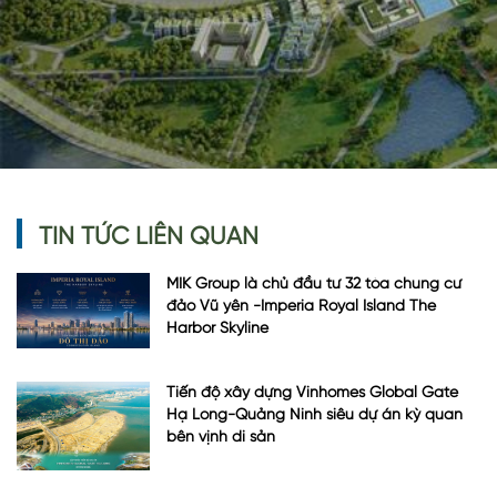
TIN TỨC LIÊN QUAN
MIK Group là chủ đầu tư 32 tòa chung cư
đảo Vũ yên -Imperia Royal Island The
Harbor Skyline
Tiến độ xây dựng Vinhomes Global Gate
Hạ Long-Quảng Ninh siêu dự án kỳ quan
bên vịnh di sản