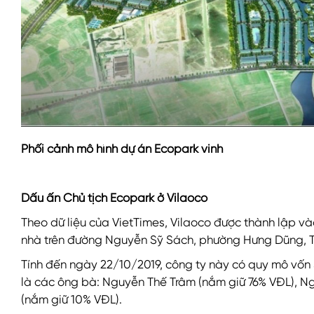
Phối cảnh mô hình dự án Ecopark vinh
Dấu ấn Chủ tịch Ecopark ở Vilaoco
Theo dữ liệu của VietTimes, Vilaoco được thành lập và
nhà trên đường Nguyễn Sỹ Sách, phường Hưng Dũng, Tp
Tính đến ngày 22/10/2019, công ty này có quy mô vốn
là các ông bà: Nguyễn Thế Trâm (nắm giữ 76% VĐL), N
(nắm giữ 10% VĐL).