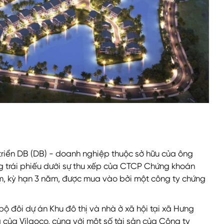
riển DB (DB) - doanh nghiệp thuộc sở hữu của ông
g trái phiếu dưới sự thu xếp của CTCP Chứng khoán
năm, kỳ hạn 3 năm, được mua vào bởi một công ty chứng
 bộ đôi dự án Khu đô thị và nhà ở xã hội tại xã Hưng
 của Vilaoco, cùng với một số tài sản của Công ty