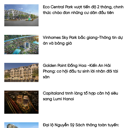
Eco Central Park vượt tiến độ 2 tháng, chính
thức chào đón những cư dân đầu tiên
Vinhomes Sky Park bắc giang-Thông tin dự
án và bảng giá
Golden Point Đồng Hòa -Kiến An Hải
Phòng: cơ hội đầu tư sinh lời nhân đôi tài
sản
Capitaland trình làng tổ hợp căn hộ siêu
sang Lumi Hanoi
Đại lộ Nguyễn Sỹ Sách thông toàn tuyến: