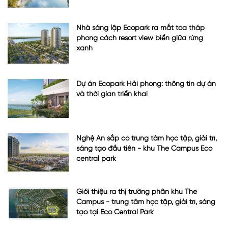
Nhà sáng lập Ecopark ra mắt tòa tháp
phong cách resort view biển giữa rừng
xanh
Dự án Ecopark Hải phòng: thông tin dự án
và thời gian triển khai
Nghệ An sắp có trung tâm học tập, giải trí,
sáng tạo đầu tiên - khu The Campus Eco
central park
Giới thiệu ra thị trường phân khu The
Campus - trung tâm học tập, giải trí, sáng
tạo tại Eco Central Park