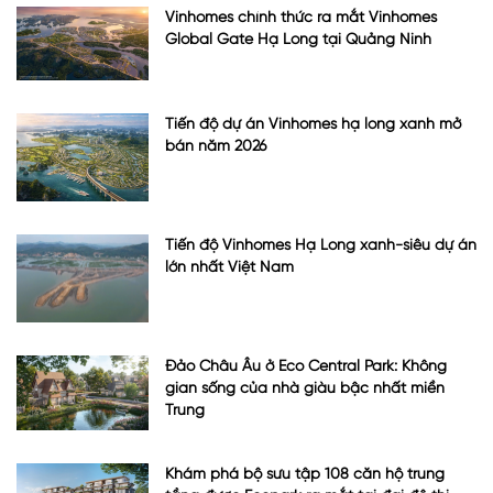
Vinhomes chính thức ra mắt Vinhomes
Global Gate Hạ Long tại Quảng Ninh
Tiến độ dự án Vinhomes hạ long xanh mở
bán năm 2026
Tiến độ Vinhomes Hạ Long xanh-siêu dự án
lớn nhất Việt Nam
Đảo Châu Âu ở Eco Central Park: Không
gian sống của nhà giàu bậc nhất miền
Trung
Khám phá bộ sưu tập 108 căn hộ trung