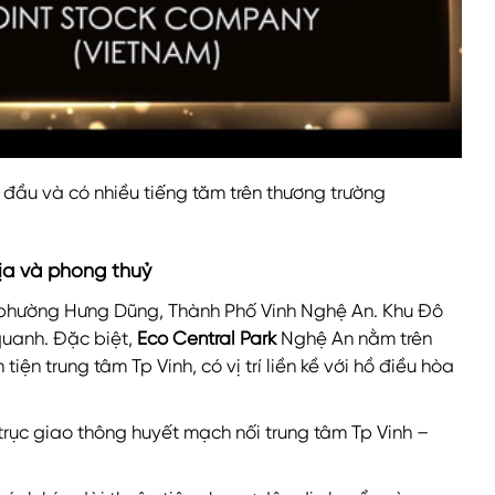
 đầu và có nhiều tiếng tăm trên thương trường
 địa và phong thuỷ
 phường Hưng Dũng, Thành Phố Vinh Nghệ An. Khu Đô
quanh. Đặc biệt,
Eco Central Park
Nghệ An nằm trên
iện trung tâm Tp Vinh, có vị trí liền kề với hồ điều hòa
rục giao thông huyết mạch nối trung tâm Tp Vinh –