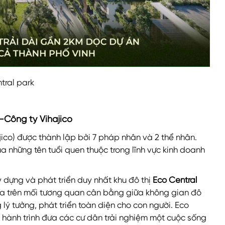
tral park
–Công ty Vihajico
jico) được thành lập bởi 7 pháp nhân và 2 thể nhân.
a những tên tuổi quen thuộc trong lĩnh vực kinh doanh
y dựng và phát triển duy nhất khu đô thị
Eco Central
dựa trên mối tương quan cân bằng giữa không gian đô
 lý tưởng, phát triển toàn diện cho con người. Eco
n, hành trình đưa các cư dân trải nghiệm một cuộc sống