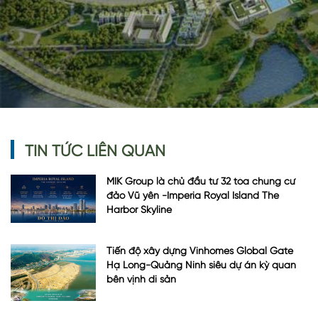
TIN TỨC LIÊN QUAN
MIK Group là chủ đầu tư 32 tòa chung cư
đảo Vũ yên -Imperia Royal Island The
Harbor Skyline
Tiến độ xây dựng Vinhomes Global Gate
Hạ Long-Quảng Ninh siêu dự án kỳ quan
bên vịnh di sản