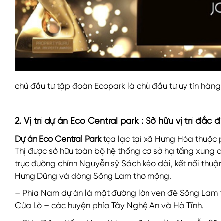
chủ đầu tư tập đoàn Ecopark là chủ đầu tư uy tín hàng
2. Vị trí dự án Eco Central park : Sở hữu vị trí đắc
Dự án Eco Central Park
tọa lạc tại xã Hưng Hòa thuộc
Thị được sở hữu toàn bộ hệ thống cơ sở hạ tầng xung 
trục đường chính Nguyễn sỹ Sách kéo dài, kết nối thuận t
Hưng Dũng và dòng Sông Lam thơ mộng.
– Phía Nam dự án là mặt đường lớn ven đê Sông Lam t
Cửa Lò – các huyện phía Tây Nghệ An và Hà Tĩnh.