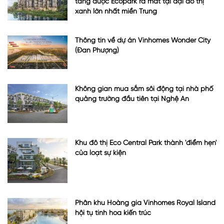
tầng được Ecopark ra mắt tại đại đô thị
xanh lớn nhất miền Trung
Thông tin về dự án Vinhomes Wonder City
(Đan Phượng)
Không gian mua sắm sôi động tại nhà phố
quảng trường đầu tiên tại Nghệ An
Khu đô thị Eco Central Park thành 'điểm hẹn'
của loạt sự kiện
Phân khu Hoàng gia Vinhomes Royal Island
hội tụ tinh hoa kiến trúc