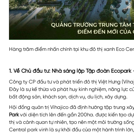
Hàng trăm điểm nhấn chính tại khu đô thị xanh Eco Cen
1. Về Chủ đầu tư: Nhà sáng lập Tập đoàn Ecopark 
Công ty CP đầu tư và phát triển đô thị Việt Hưng (Viha
Đây là sự kế thừa và phát huy kinh nghiệm, năng lực củ
bất động sản, khách sạn, dịch vụ, du lịch, xây dựng.
Hội đồng quản trị Vihajico đã định hướng tập trung xâ
Park
với diện tích lên đến gần 200ha. được kiến tạo 
thị và cảnh quan tự nhiên, tạo nên một môi trường sống
Central park vinh là sự khởi đầu của một hành trình lớ