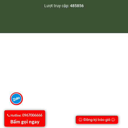
0967006666
Hotline:
Đăng ký báo giá
Bấm gọi ngay