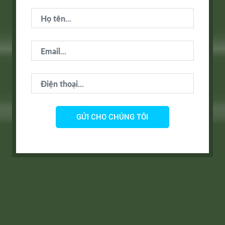
GỬI CHO CHÚNG TÔI
Khu đô thị Xanh Eco Central Park
Địa chỉ : Xã Hưng Hoà – TP Vinh – Tỉnh Nghệ An
0967006666
Điện thoại:
chamsockhachhang.online247@gmail.com
Email: