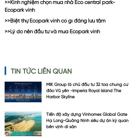
>>
Kinh nghiệm chọn mua nhà Eco central park-
Ecopark vinh
>>
Biệt thự Ecopark vinh có gì đáng lưu tâm
>>
Lý do nên đầu tư và mua Ecopark vinh
TIN TỨC LIÊN QUAN
MIK Group là chủ đầu tư 32 tòa chung cư
đảo Vũ yên -Imperia Royal Island The
Harbor Skyline
Tiến độ xây dựng Vinhomes Global Gate
Hạ Long-Quảng Ninh siêu dự án kỳ quan
bên vịnh di sản