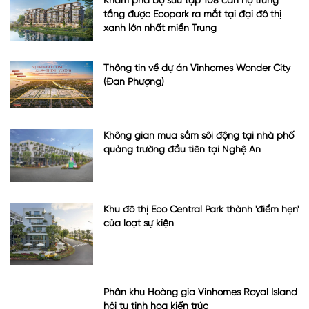
Khám phá bộ sưu tập 108 căn hộ trung
tầng được Ecopark ra mắt tại đại đô thị
xanh lớn nhất miền Trung
Thông tin về dự án Vinhomes Wonder City
(Đan Phượng)
Không gian mua sắm sôi động tại nhà phố
quảng trường đầu tiên tại Nghệ An
Khu đô thị Eco Central Park thành 'điểm hẹn'
của loạt sự kiện
Phân khu Hoàng gia Vinhomes Royal Island
hội tụ tinh hoa kiến trúc