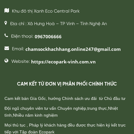
https://ecopark-vinh.com.vn
Website:
CAM KẾT TỪ ĐƠN VỊ PHÂN PHỐI CHÍNH THỨC
Cam kết bán Gía Gốc, hưởng Chính sách ưu đãi từ Chủ đầu tư
Đội ngũ chuyên viên tư vấn Chuyên nghiệp,trung thực,Nhiệt
tình,Nhiều năm kinh nghiệm
Mọi thủ tục , Pháp lý khách hàng đều được thực hiện ký kết trực
tiếp với Tập đoàn Ecopark
Cung cấp thông tin nhanh chóng, chính xác và cập nhật mới nhất
từ chủ đầu tư
Hỗ trợ tư vấn trực tiếp, chuyên sâu giúp quý khách tìm căn hộ
phù hợp với gia đình
Trực tiếp hướng dẫn quý khách thăm quan và nhà mẫu
Hỗ trợ thủ tục giấy tờ Liên quan trong quá trình mua & Hậu chăm