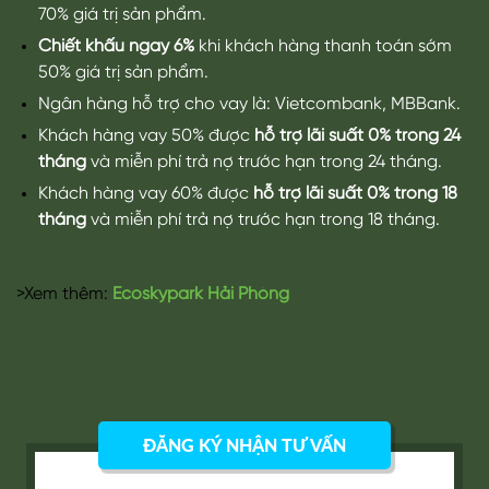
tháng
và miễn phí trả nợ trước hạn trong 18 tháng.
>Xem thêm:
Ecoskypark Hải Phòng
ĐĂNG KÝ NHẬN TƯ VẤN