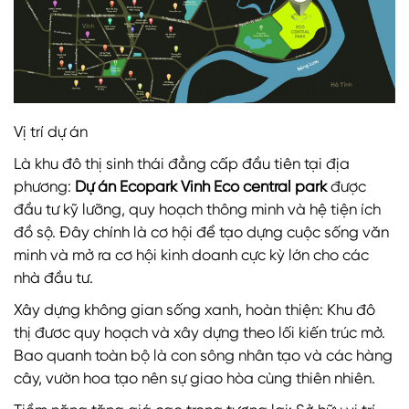
Vị trí dự án
Là khu đô thị sinh thái đẳng cấp đầu tiên tại địa
phương:
Dự án Ecopark Vinh
Eco central park
được
đầu tư kỹ lưỡng, quy hoạch thông minh và hệ tiện ích
đồ sộ. Đây chính là cơ hội để tạo dựng cuộc sống văn
minh và mở ra cơ hội kinh doanh cực kỳ lớn cho các
nhà đầu tư.
Xây dựng không gian sống xanh, hoàn thiện: Khu đô
thị đươc quy hoạch và xây dựng theo lối kiến trúc mở.
Bao quanh toàn bộ là con sông nhân tạo và các hàng
cây, vườn hoa tạo nên sự giao hòa cùng thiên nhiên.