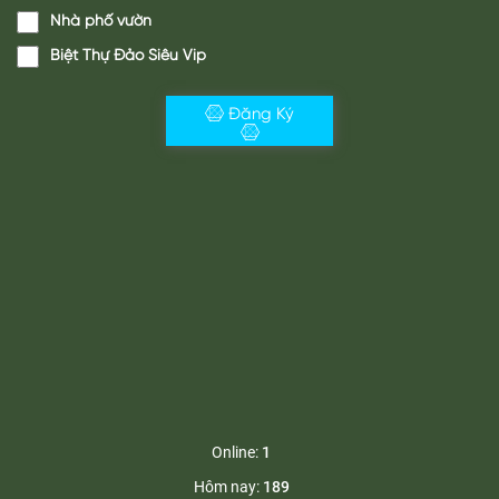
Online:
1
Hôm nay:
189
Lượt truy cập:
485856