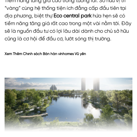
Tiềm năng tăng giá cao trong tương lai: Sở hữu vị trí
“vàng” cùng hệ thống tiện ích đẳng cấp đầu tiên tại
địa phương, biệt thự
Eco central park
hứa hẹn sẽ có
tiềm năng tăng giá rất cao trong một vài nằm tới. Đây
sẽ là nguồn đầu tư có lợi lâu dài dành cho chủ sở hữu
cũng là cơ hội để đầu cơ, lướt sóng thị trường.
Xem Thêm
Chính sách Bán hàn vinhomes Vũ yên