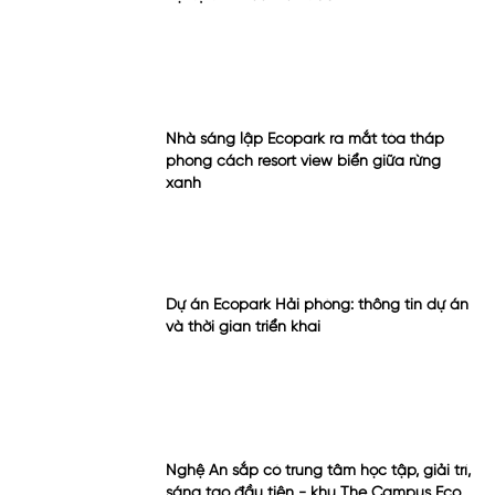
Nhà sáng lập Ecopark ra mắt tòa tháp
phong cách resort view biển giữa rừng
xanh
Dự án Ecopark Hải phòng: thông tin dự án
và thời gian triển khai
Nghệ An sắp có trung tâm học tập, giải trí,
sáng tạo đầu tiên - khu The Campus Eco
central park
Giới thiệu ra thị trường phân khu The
Campus - trung tâm học tập, giải trí, sáng
tạo tại Eco Central Park