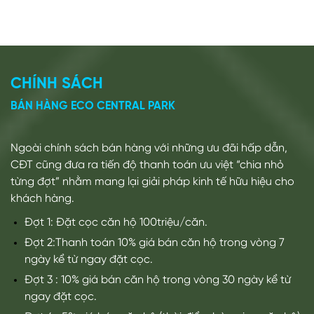
Ngoài chính sách bán hàng với những ưu đãi hấp dẫn,
CĐT cũng đưa ra tiến độ thanh toán ưu việt “chia nhỏ
từng đợt” nhằm mang lại giải pháp kinh tế hữu hiệu cho
khách hàng.
Đợt 1: Đặt cọc căn hộ 100triệu/căn.
Đợt 2:Thanh toán 10% giá bán căn hộ trong vòng 7
ngày kể từ ngay đặt cọc.
Đợt 3 : 10% giá bán căn hộ trong vòng 30 ngày kể từ
ngay đặt cọc.
Đợt 4 : 5% giá bán căn hộ (thời điểm bàn giao căn hộ)
Hợp đồng mua bán ( Dự kiến )
Lần 1: 25% từ tháng 1/2023 ký HĐMB/VBCN
Lần 2: 10% Vào ngày 20/03/2023
Lần 3: 10% vào ngày 20/05/2023
Lần 4: 10% vào ngày 20/07/2023