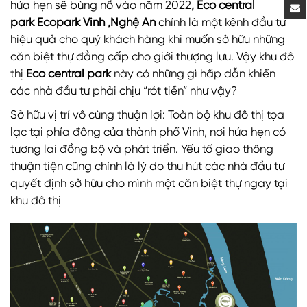
hứa hẹn sẽ bùng nổ vào năm 2022
, Eco central
park
Ecopark Vinh ,Nghệ An
chính là một kênh đầu tư
hiệu quả cho quý khách hàng khi muốn sở hữu những
căn biệt thự đẳng cấp cho giới thượng lưu. Vậy khu đô
thị
Eco central park
này có những gì hấp dẫn khiến
các nhà đầu tư phải chịu “rót tiền” như vậy?
Sở hữu vị trí vô cùng thuận lợi: Toàn bộ khu đô thị tọa
lạc tại phía đông của thành phố Vinh, nơi hứa hẹn có
tương lai đồng bộ và phát triển. Yếu tố giao thông
thuận tiện cũng chính là lý do thu hút các nhà đầu tư
quyết định sở hữu cho mình một căn biệt thự ngay tại
khu đô thị