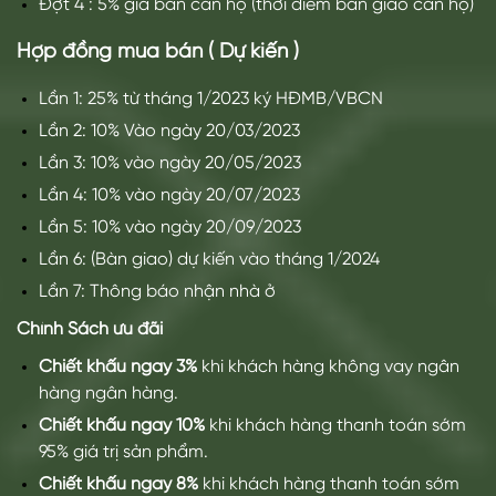
Lần 5: 10% vào ngày 20/09/2023
Lần 6: (Bàn giao) dự kiến vào tháng 1/2024
Lần 7: Thông báo nhận nhà ở
Chính Sách ưu đãi
Chiết khấu ngay 3%
khi khách hàng không vay ngân
hàng ngân hàng.
Chiết khấu ngay 10%
khi khách hàng thanh toán sớm
95% giá trị sản phẩm.
Chiết khấu ngay 8%
khi khách hàng thanh toán sớm
70% giá trị sản phẩm.
Chiết khấu ngay 6%
khi khách hàng thanh toán sớm
50% giá trị sản phẩm.
Ngân hàng hỗ trợ cho vay là: Vietcombank, MBBank.
Khách hàng vay 50% được
hỗ trợ lãi suất 0% trong 24
tháng
và miễn phí trả nợ trước hạn trong 24 tháng.
Khách hàng vay 60% được
hỗ trợ lãi suất 0% trong 18